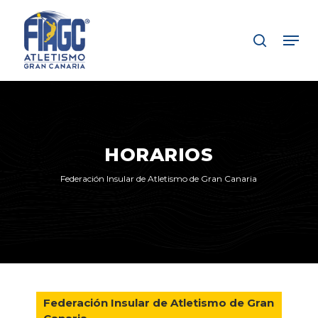
Skip
to
Men
search
main
Close
content
Menu
HORARIOS
Federación Insular de Atletismo de Gran Canaria
Federación Insular de Atletismo de Gran